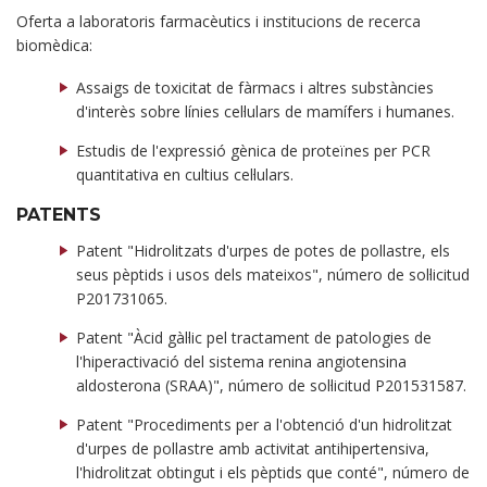
Oferta a laboratoris farmacèutics i institucions de recerca
biomèdica:
Assaigs de toxicitat de fàrmacs i altres substàncies
d'interès sobre línies cel·lulars de mamífers i humanes.
Estudis de l'expressió gènica de proteïnes per PCR
quantitativa en cultius cel·lulars.
PATENTS
Patent "Hidrolitzats d'urpes de potes de pollastre, els
seus pèptids i usos dels mateixos", número de sol·licitud
P201731065.
Patent "Àcid gàl·lic pel tractament de patologies de
l'hiperactivació del sistema renina angiotensina
aldosterona (SRAA)", número de sol·licitud P201531587.
Patent "Procediments per a l'obtenció d'un hidrolitzat
d'urpes de pollastre amb activitat antihipertensiva,
l'hidrolitzat obtingut i els pèptids que conté", número de