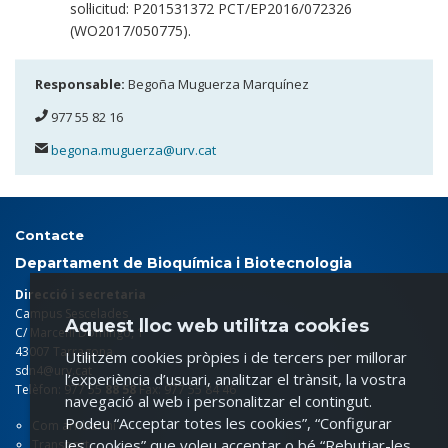
sol·licitud: P201531372 PCT/EP2016/072326
(WO2017/050775).
Responsable:
Begoña Muguerza Marquínez
977 55 82 16
begona.muguerza@urv.cat
Contacte
Departament de Bioquímica i Biotecnologia
Direcció i secretaria
Campus Sescelades
Aquest lloc web utilitza cookies
C/ Marcel·lí Domingo, 1
43007 Tarragona
Utilitzem cookies pròpies i de tercers per millorar
sdn4@urv.cat
l’experiència d’usuari, analitzar el trànsit, la vostra
Telèfon: 977 55
88 58
Fax: 977 55 84 46
navegació al web i personalitzar el contingut.
Podeu “Acceptar totes les cookies”, “Configurar
Com arribar-hi
les cookies” que voleu acceptar o bé “Rebutjar-les
Transport