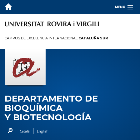
MENÚ
EL DEPARTAMENTO
DOCENCIA
CAMPUS DE EXCELENCIA INTERNACIONAL
CATALUÑA SUR
INVESTIGACIÓN
SERVICIOS Y TRANSFERENCIA
Bioactividad Molecular de los Alimentos (MoBioFood)
Biotecnología Enológica
DEPARTAMENTO DE
Biotecnología Microbiana de los Alimentos
BIOQUÍMICA
Nutrigenómica
Y BIOTECNOLOGÍA
Quimioinformática y Nutrición
Vitivinicultura
Català
English
TRÁMITES ADMINISTRATIVOS