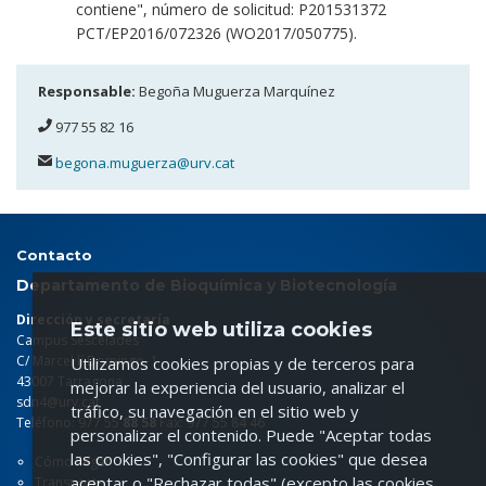
contiene", número de solicitud: P201531372
PCT/EP2016/072326 (WO2017/050775).
Responsable:
Begoña Muguerza Marquínez
977 55 82 16
begona.muguerza@urv.cat
Contacto
Departamento de Bioquímica y Biotecnología
Dirección y secretaría
Este sitio web utiliza cookies
Campus Sescelades
C/ Marcel·lí Domingo, 1
Utilizamos cookies propias y de terceros para
43007 Tarragona
mejorar la experiencia del usuario, analizar el
sdn4@urv.cat
tráfico, su navegación en el sitio web y
Teléfono: 977 55
88 58
Fax: 977 55 84 46
personalizar el contenido. Puede "Aceptar todas
las cookies", "Configurar las cookies" que desea
Cómo llegar
aceptar o "Rechazar todas" (excepto las cookies
Transporte