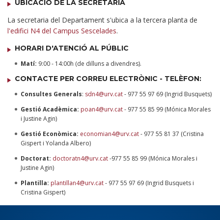
UBICACIÓ DE LA SECRETARIA
La secretaria del Departament s'ubica a la tercera planta de
l'edifici N4 del Campus Sescelades
.
HORARI D'ATENCIÓ AL PÚBLIC
Matí:
9:00 - 14:00h (de dilluns a divendres).
CONTACTE PER CORREU ELECTRÒNIC - TELÈFON:
Consultes Generals
:
sdn4@urv.cat
- 977 55 97 69 (Ingrid Busquets)
Gestió Acadèmica:
poan4@urv.cat
- 977 55 85 99 (Mónica Morales
i Justine Agin)
Gestió Econòmica:
economian4@urv.cat
- 977 55 81 37 (Cristina
Gispert i Yolanda Albero)
Doctorat:
doctoratn4@urv.cat
-
977 55 85 99 (Mónica Morales i
Justine Agin)
Plantilla:
plantillan4@urv.cat
- 977 55 97 69 (Ingrid Busquets i
Cristina Gispert)