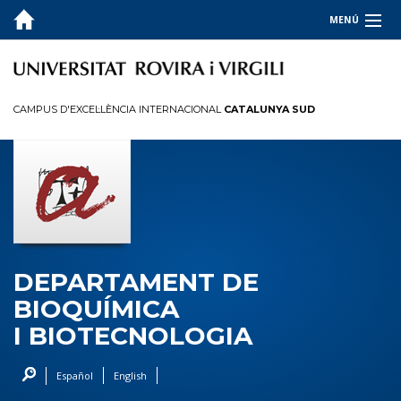
MENÚ
EL DEPARTAMENT
Presentació
CAMPUS D'EXCEL·LÈNCIA INTERNACIONAL
CATALUNYA SUD
Òrgans de govern
Directori
Secretaria
Contacte
Sol·licitud d'accesos
Pla d'acollida
DEPARTAMENT DE
BIOQUÍMICA
DOCÈNCIA
I BIOTECNOLOGIA
RECERCA
Español
English
SERVEIS I TRANSFERÈNCIA