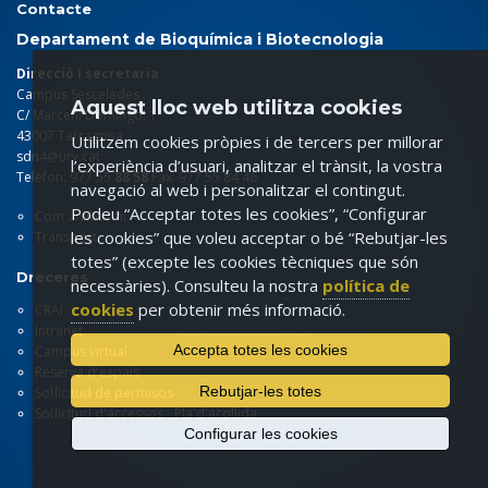
Contacte
Departament de Bioquímica i Biotecnologia
Direcció i secretaria
Campus Sescelades
Aquest lloc web utilitza cookies
C/ Marcel·lí Domingo, 1
43007 Tarragona
Utilitzem cookies pròpies i de tercers per millorar
sdn4@urv.cat
l’experiència d’usuari, analitzar el trànsit, la vostra
Telèfon: 977 55
88 58
Fax: 977 55 84 46
navegació al web i personalitzar el contingut.
Podeu “Acceptar totes les cookies”, “Configurar
Com arribar-hi
les cookies” que voleu acceptar o bé “Rebutjar-les
Transport
totes” (excepte les cookies tècniques que són
Dreceres
necessàries). Consulteu la nostra
política de
cookies
per obtenir més informació.
CRAI
Intranet
Accepta totes les cookies
Campus virtual
Reserva d'espais
Rebutjar-les totes
Sol·licitud de permisos
Sol·licitud d'accessos - Pla d'acollida
Configurar les cookies