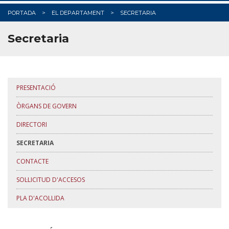
PORTADA
EL DEPARTAMENT
SECRETARIA
TRÀMITS ADMINISTRATIUS
Secretaria
PRESENTACIÓ
ÒRGANS DE GOVERN
DIRECTORI
SECRETARIA
CONTACTE
SOL·LICITUD D'ACCESOS
PLA D'ACOLLIDA