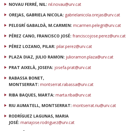
NOVAU FERRÉ, NIL:
nil.novau@urv.cat
OREJAS, GABRIELA NICOLA:
gabrielanicola.orejas@urv.cat
PELEGRÍ GABALDÀ, M.CARMEN:
mcarmen.pelegri@urv.cat
PÉREZ CANO, FRANCISCO JOSÉ:
franciscojose.perez@urv.cat
PÉREZ LOZANO, PILAR:
pilar.perez@urv.cat
PLAZA DIAZ, JULIO RAMON:
julioramon.plaza@urv.cat
PRAT AIXELÀ, JOSEFA:
josefa.prat@urv.cat
RABASSA BONET,
MONTSERRAT:
montserrat.rabassa@urv.cat
RIBA BAQUES, MARTA:
marta.riba@urv.cat
RIU AUMATELL, MONTSERRAT:
montserrat.riu@urv.cat
RODRÍGUEZ LAGUNAS, MARIA
JOSÉ:
mariajose.rodriguez@urv.cat