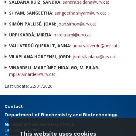
SALDAÑA RUIZ, SANDRA:
sandra.saldana@urv.cat
SHYAM, SANGEETHA:
sangeetha.shyam@urv.cat
SIMÓN PALLISÉ, JOAN:
joan.simon@urv.cat
URPI SARDÀ, MIREIA:
mireia.urpi@urv.cat
VALLVERDÚ QUERALT, ANNA:
anna.vallverdu@urv.cat
VILAPLANA HORTENSI, JORDI:
jordi.vilaplana@urv.cat
VINARDELL MARTÍNEZ-HIDALGO, M. PILAR:
mpilar.vinardell@urv.cat
Last update: 22/01/2026
Contact
Department of Biochemistry and Biotechnology
Management and Secretary's Office
Campus Sescelades
This website uses cookies
C/ Marcel·lí Domingo, 1