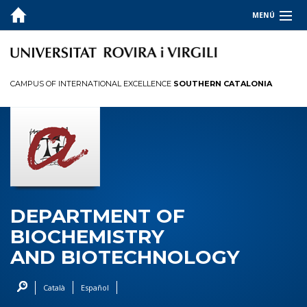
MENÚ
ABOUT
Presentation
CAMPUS OF INTERNATIONAL EXCELLENCE
SOUTHERN CATALONIA
Governing Bodies
Directory
Secretary's Office
Contact
TEACHING
DEPARTMENT OF
RESEARCH
BIOCHEMISTRY
AND BIOTECHNOLOGY
SERVICES AND OUTREACH
ADMINISTRATIVE PROCEDURES
Català
Español