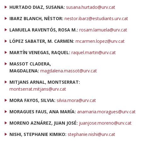
HURTADO DIAZ, SUSANA:
susana.hurtado@urv.cat
IBARZ BLANCH, NÈSTOR:
nestor.ibarz@estudiants.urv.cat
LAMUELA RAVENTÓS, ROSA M.:
rosam.lamuela@urv.cat
LÓPEZ SABATER, M. CARMEN:
mcarmen.lopez@urv.cat
MARTÍN VENEGAS, RAQUEL:
raquel.martin@urv.cat
MASSOT CLADERA,
MAGDALENA:
magdalena.massot@urv.cat
MITJANS ARNAL, MONTSERRAT:
montserrat.mitjans@urv.cat
MORA FAYOS, SILVIA:
silvia.mora@urv.cat
MORAGUES FAUS, ANA MARÍA:
anamaria.moragues@urv.cat
MORENO AZNÁREZ, JUAN JOSÉ:
juanjose.moreno@urv.cat
NISHI, STEPHANIE KIMIKO:
stephanie.nishi@urv.cat