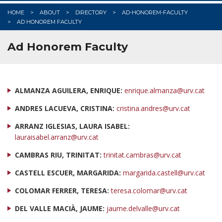
HOME
ABOUT
DIRECTORY
AD-HONOREM-FACULTY
AD HONOREM FACULTY
Ad Honorem Faculty
ALMANZA AGUILERA, ENRIQUE:
enrique.almanza@urv.cat
ANDRES LACUEVA, CRISTINA:
cristina.andres@urv.cat
ARRANZ IGLESIAS, LAURA ISABEL:
lauraisabel.arranz@urv.cat
CAMBRAS RIU, TRINITAT:
trinitat.cambras@urv.cat
CASTELL ESCUER, MARGARIDA:
margarida.castell@urv.cat
COLOMAR FERRER, TERESA:
teresa.colomar@urv.cat
DEL VALLE MACIÀ, JAUME:
jaume.delvalle@urv.cat