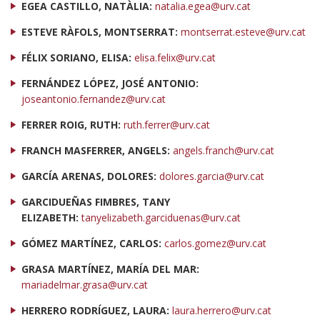
EGEA CASTILLO, NATÀLIA:
natalia.egea@urv.cat
ESTEVE RÀFOLS, MONTSERRAT:
montserrat.esteve@urv.cat
FÉLIX SORIANO, ELISA:
elisa.felix@urv.cat
FERNÁNDEZ LÓPEZ, JOSÉ ANTONIO:
joseantonio.fernandez@urv.cat
FERRER ROIG, RUTH:
ruth.ferrer@urv.cat
FRANCH MASFERRER, ANGELS:
angels.franch@urv.cat
GARCÍA ARENAS, DOLORES:
dolores.garcia@urv.cat
GARCIDUEÑAS FIMBRES, TANY
ELIZABETH:
tanyelizabeth.garciduenas@urv.cat
GÓMEZ MARTÍNEZ, CARLOS:
carlos.gomez@urv.cat
GRASA MARTÍNEZ, MARÍA DEL MAR:
mariadelmar.grasa@urv.cat
HERRERO RODRÍGUEZ, LAURA:
laura.herrero@urv.cat